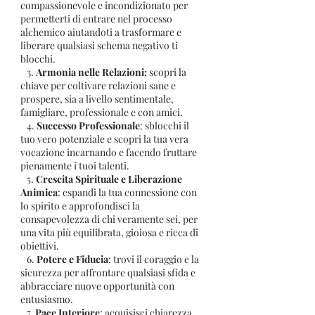
compassionevole e incondizionato per
permetterti di entrare nel processo
alchemico aiutandoti a trasformare e
liberare qualsiasi schema negativo ti
blocchi.
3.
Armonia nelle Relazioni:
scopri la
chiave per coltivare relazioni sane e
prospere, sia a livello sentimentale,
famigliare, professionale e con amici.
4.
Successo Professionale
: sblocchi il
tuo vero potenziale e scopri la tua vera
vocazione incarnando e facendo fruttare
pienamente i tuoi talenti.
5.
Crescita Spirituale e Liberazione
Animica
: espandi la tua connessione con
lo spirito e approfondisci la
consapevolezza di chi veramente sei, per
una vita più equilibrata, gioiosa e ricca di
obiettivi.
6.
Potere e Fiducia
: trovi il coraggio e la
sicurezza per affrontare qualsiasi sfida e
abbracciare nuove opportunità con
entusiasmo.
7.
Pace Interiore
: acquisisci chiarezza