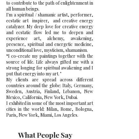
to contribute to the path of enlightenment in
all human beings.
I'm a spiritual / shamanic artist, performer,
ecstatic art
inspirer,
and creative energy
catalyzer. My deep love for creative energy
and ecstatic flow led me to deepen and
experience art, alchemy, awakening,
presence, spiritual and energetic medicine,
unconditional love, mysticism, shamanism.
“I co-create my paintings together with the
source of life. Life always gifted me with a
strong longing for spiritual awakening and I
put that energy into my art. "
My clients are spread across different
countries around the globe: Italy, Germany,
Sweden, Austria, Finland, Lebanon, New
Mexico, California, New York, Dubai.
I exhibited in some of the most important art
cities in the world: Milan, Rome, Bologna,
Paris, New York, Miami, Los Angeles.
What People Say