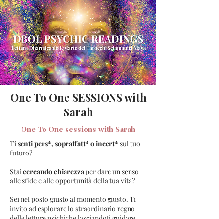
One To One SESSIONS with
Sarah
One To One sessions with Sarah
Ti
senti pers*, sopraffatt* o incert*
sul tuo
futuro?
Stai
cercando chiarezza
per dare un senso
alle sfide e alle opportunità della tua vita?
Sei nel posto giusto al momento giusto. Ti
invito ad esplorare lo straordinario regno
delle letture psichiche lasciandoti guidare